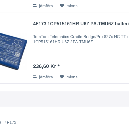
jämföra
minns
4F173 1CP515161HR U6Z PA-TMU6Z batteri
TomTom Telematics Cradle Bridge/Pro 827x NC TT er
1CP515161HR U6Z / PA-TMU6Z
236,60 Kr *
jämföra
minns
4F173
5