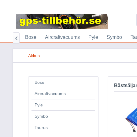
tartsida
Bose
Aircraftvacuums
Pyle
Symbo
Ta

Akkus
Bose
Bästsälja
Aircraftvacuums
Pyle
Symbo
Taurus