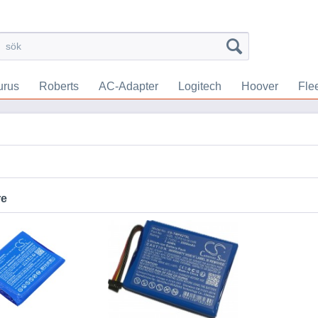
urus
Roberts
AC-Adapter
Logitech
Hoover
Fle
re