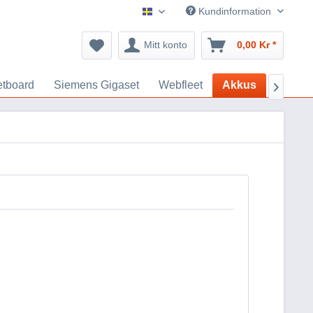
Kundinformation
GPS Tillbehör
Mitt konto
0,00 Kr *
etboard
Siemens Gigaset
Webfleet
Akkus
Arduin
