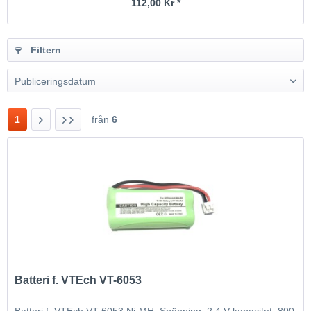
112,00 Kr *
Filtern
Publiceringsdatum
1
från
6
Batteri f. VTEch VT-6053