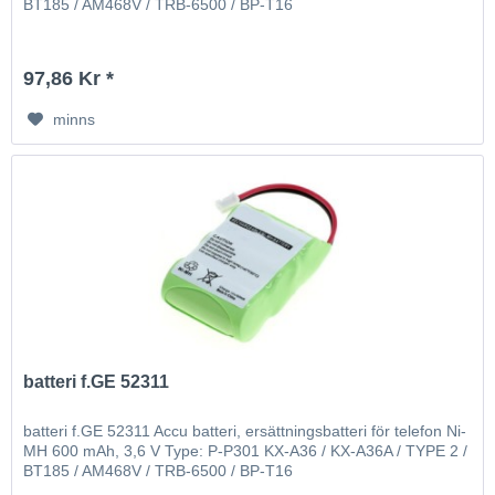
BT185 / AM468V / TRB-6500 / BP-T16
97,86 Kr *
minns
batteri f.GE 52311
batteri f.GE 52311 Accu batteri, ersättningsbatteri för telefon Ni-
MH 600 mAh, 3,6 V Type: P-P301 KX-A36 / KX-A36A / TYPE 2 /
BT185 / AM468V / TRB-6500 / BP-T16