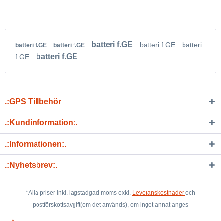
batteri f.GE
batteri f.GE
batteri
batteri f.GE
batteri f.GE
batteri f.GE
f.GE
.:GPS Tillbehör
.:Kundinformation:.
.:Informationen:.
.:Nyhetsbrev:.
*Alla priser inkl. lagstadgad moms exkl.
Leveranskostnader
och
postförskottsavgift(om det används), om inget annat anges