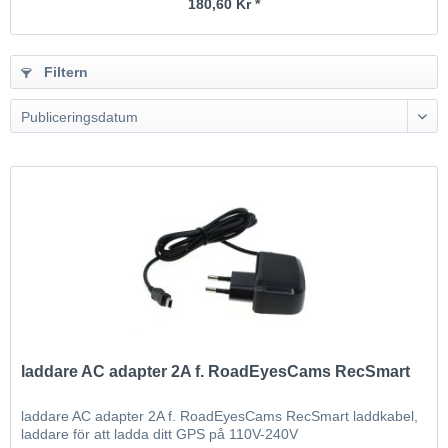
180,60 Kr *
Filtern
Publiceringsdatum
laddare AC adapter 2A f. RoadEyesCams RecSmart
laddare AC adapter 2A f. RoadEyesCams RecSmart laddkabel,
laddare för att ladda ditt GPS på 110V-240V