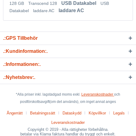
USB Datakabel
128 GB
Transcend 128
USB
laddare AC
Datakabel
laddare AC
.:GPS Tillbehör
.:Kundinformation:.
.:Informationen:.
.:Nyhetsbrev:.
*Alla priser inkl. lagstadgad moms exkl.
Leveranskostnader
och
postförskottsavgift(om det används), om inget annat anges
Ångerrätt
Betalningssätt
Dataskydd
Köpvillkor
Legals
Leveranskostnader
Copyright © 2019 - Alla rättigheter förbehållna.
betalar via Klarna faktura handlar du tryggt och enkelt.