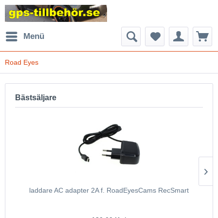
Menü
Road Eyes
Bästsäljare
laddare AC adapter 2A f. RoadEyesCams RecSmart