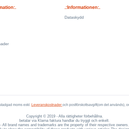
mation:.
.:Informationen:.
Dataskydd
nader
lagstadgad moms exkl.
Leveranskostnader
och postförskottsavgift(om det används), 
Copyright © 2019 - Alla rättigheter förbehållna.
betalar via Klarna faktura handlar du tryggt och enkelt.
- All brand names and trademarks are the property of their respective owners.