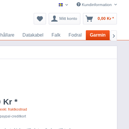
Kundinformation
GPS Tillbehör
Mitt konto
0,00 Kr *
hållare
Datakabel
Falk
Fodral
Garmin
GoPro

 Kr *
s
exkl. fraktkostnad