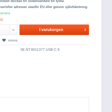
endast skickas till slutanvändare till tyska
ser/eller adresser utanför EU eller genom självhämtning.
everans
>>
I varukorgen
minns
SE.NT.8011377.USB-C.9