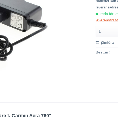
Batterier kan 
leveransadres
redo för l
leveranstid >
1
jämföra
Best.nr:
re f. Garmin Aera 760"